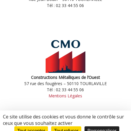
Tél : 02 33 44 55 06
Constructions Métalliques de l’Ouest
57 rue des fougères – 50110 TOURLAVILLE
Tél : 02 33 44 55 06
Mentions Légales
Ce site utilise des cookies et vous donne le contrôle sur
Copyright © 2026 -
Groupe CMO
ceux que vous souhaitez activer
Création WebCom.Me
Tout accepter
Tout refuser
Personnaliser