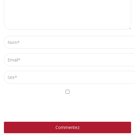
ENREGISTRER MON NOM, MON E-MAIL ET MON SITE
DANS LE NAVIGATEUR POUR MON PROCHAIN
COMMENTAIRE.