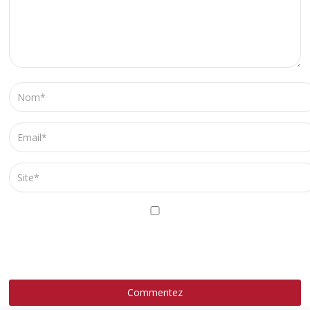
ENREGISTRER MON NOM, MON E-MAIL ET MON SITE
DANS LE NAVIGATEUR POUR MON PROCHAIN
COMMENTAIRE.